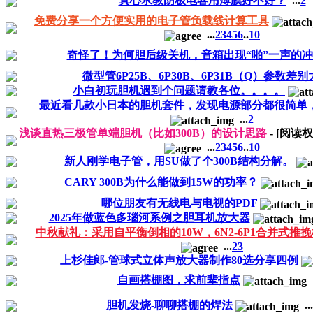
真心求教阴极电容用薄膜好不好？
...
2
免费分享一个方便实用的电子管负载线计算工具
...
2
3
4
5
6
..
10
奇怪了！为何胆后级关机，音箱出现“啪”一声的
微型管6P25B、6P30B、6P31B（Q）参数差
小白初玩胆机遇到个问题请教各位。。。。
最近看几款小日本的胆机套件，发现电源部分都很简单
...
2
浅谈直热三极管单端胆机（比如300B）的设计思路
- [阅读
...
2
3
4
5
6
..
10
新人刚学电子管，用SU做了个300B结构分解。
CARY 300B为什么能做到15W的功率？
哪位朋友有无线电与电视的PDF
2025年做蓝色多瑙河系例之胆耳机放大器
中秋献礼：采用自平衡倒相的10W，6N2-6P1合并式推挽
...
2
3
上杉佳郎-管球式立体声放大器制作80选分享四例
自画搭棚图，求前辈指点
胆机发烧-聊聊搭棚的焊法
...