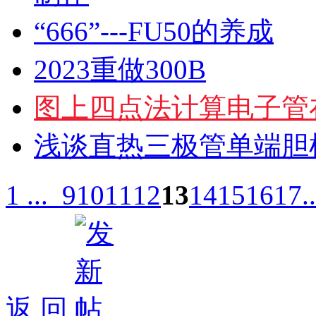
“666”---FU50的养成
2023重做300B
图上四点法计算电子管
浅谈直热三极管单端胆机
1 ...
9
10
11
12
13
14
15
16
17
.
返 回