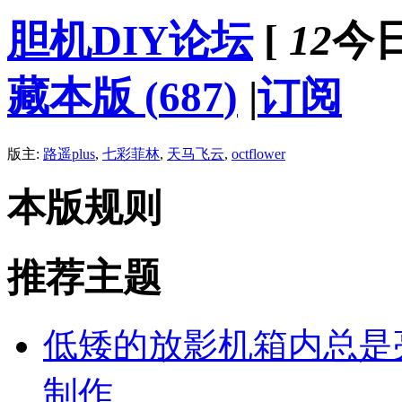
胆机DIY论坛
[
12
今
藏本版
(
687
)
|
订阅
版主:
路遥plus
,
七彩菲林
,
天马飞云
,
octflower
本版规则
推荐主题
低矮的放影机箱内总是亮出昏
制作