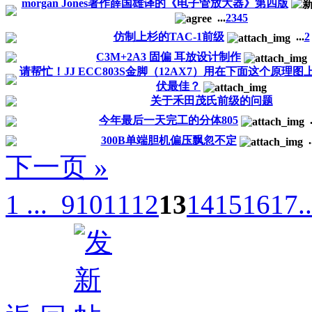
morgan Jones著作薛国雄译的《电子管放大器》第四版
...
2
3
4
5
仿制上杉的TAC-1前级
...
2
C3M+2A3 固偏 耳放设计制作
请帮忙！JJ ECC803S金脚（12AX7）用在下面这个原理
伏最佳？
关于禾田茂氏前级的问题
今年最后一天完工的分体805
.
300B单端胆机偏压飘忽不定
.
下一页 »
1 ...
9
10
11
12
13
14
15
16
17
.