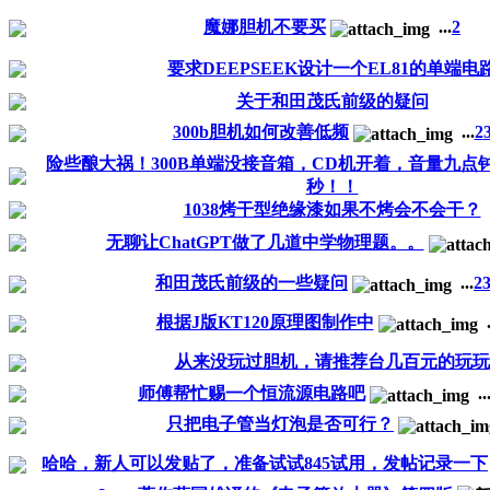
魔娜胆机不要买
...
2
要求DEEPSEEK设计一个EL81的单端电
关于和田茂氏前级的疑问
300b胆机如何改善低频
...
2
险些酿大祸！300B单端没接音箱，CD机开着，音量九点
秒！！
1038烤干型绝缘漆如果不烤会不会干？
无聊让ChatGPT做了几道中学物理题。。
和田茂氏前级的一些疑问
...
2
根据J版KT120原理图制作中
.
从来没玩过胆机，请推荐台几百元的玩玩
师傅帮忙赐一个恒流源电路吧
..
只把电子管当灯泡是否可行？
哈哈，新人可以发贴了，准备试试845试用，发帖记录一下