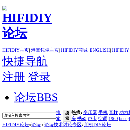
HIFIDIY主页
|
港臺鏡像主頁
|
HIFIDIY商城
|
ENGLISH
|
HIFIDI
快捷导航
注册
登录
论坛
BBS
搜
热搜:
变压器
手机
音柱
功放
搜
索
索
座
书架
声卡
空调
1969
bose
HIFIDIY论坛
»
论坛
›
论坛技术讨论专区
›
胆机DIY论坛