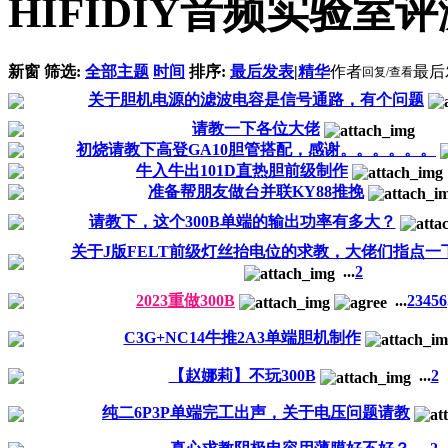
HIFIDIY音频实验室
新窗
筛选:
全部主题
时间
排序:
最后发表
|
精华
作者
最后
回复/查看
关于胆机电源的滤波电容是信号通路，有个问题
请教一下各位大佬
初烧请教下高登GA10胆管搭配，感谢。。。。。。
牛入牛出101D直热胆前级制作
准备帮朋友做台并联KY88推挽
请教下，这个300B单端的输出功率有多大？
关于J版FELT前级灯丝抬电位的求教，大佬们指点一
...
2
2023重做300B
...
2
3
4
5
6
C3G+NC14牛推2A3单端胆机制作
【赵娜莉】不玩300B
...
2
纯二6P3P单端完工出声，关于电压问题请教