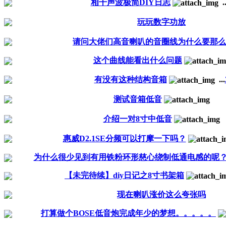
相干声波极简DIY日志
..
玩玩数字功放
请问大佬们高音喇叭的音圈线为什么要那么
这个曲线能看出什么问题
有没有这种结构音箱
...
测试音箱低音
介绍一对8寸中低音
惠威D2.1SE分频可以打摩一下吗？
为什么很少见到有用铁粉环形慈心绕制低通电感的呢
【未完待续】diy日记之8寸书架箱
现在喇叭涨价这么夸张吗
打算做个BOSE低音炮完成年少的梦想。。。。。