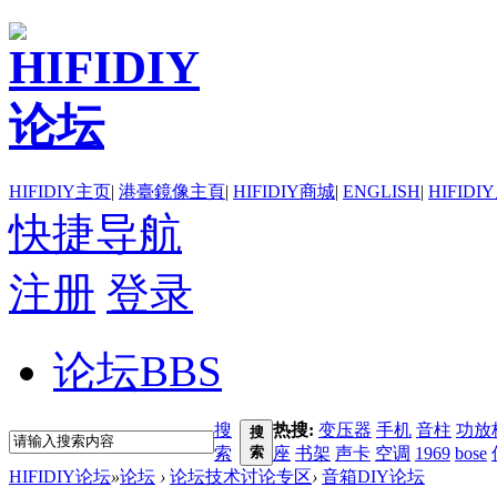
HIFIDIY主页
|
港臺鏡像主頁
|
HIFIDIY商城
|
ENGLISH
|
HIFIDI
快捷导航
注册
登录
论坛
BBS
搜
热搜:
变压器
手机
音柱
功放
搜
索
索
座
书架
声卡
空调
1969
bose
HIFIDIY论坛
»
论坛
›
论坛技术讨论专区
›
音箱DIY论坛