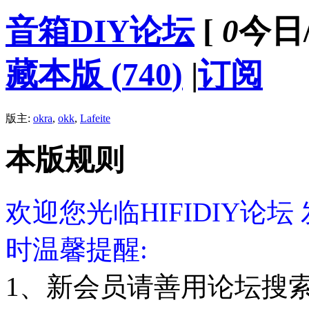
音箱DIY论坛
[
0
今日
藏本版
(
740
)
|
订阅
版主:
okra
,
okk
,
Lafeite
本版规则
欢迎您光临HIFIDIY论
时温馨提醒:
1、新会员请善用论坛搜