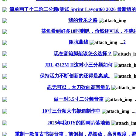
简单画了个二阶二分频(测试 Sprint-Layout60 2026 最新版
我的音乐之路
某鱼看到好多18吋喇叭，价钱还可以，不晓
阻抗曲线
...
2
现在音箱脚架该怎么选择？
JBL 4312M II这对小三分频如何
保持活力不断创新的还得是惠威。
忍无可忍，大刀砍向高音喇叭
做一对5.5寸二分频音箱
.
10寸三分频大书架箱制作中
...
2025年我DIY的四喇叭落地箱
重制一款复古书架音箱，前倒相，易摆放，高灵敏度，