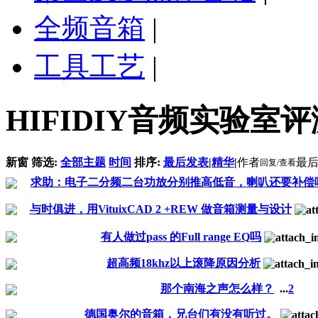
全频音箱
|
工具工艺
|
HIFIDIY音频实验室
新窗
筛选:
全部主题
时间
排序:
最后发表
|
精华
|
作者
最
回复/查看
求助：电子二分频二台功放分别推高低音，喇叭还要补偿
与时俱进，用VituixCAD 2 +REW 做音箱测量与设计
有人做过pass 的Full range EQ吗
超高频18khz以上滚降原因分析
那个南海之声怎么样？
...
2
德国奥尔的音箱，兄台们有没有听过。