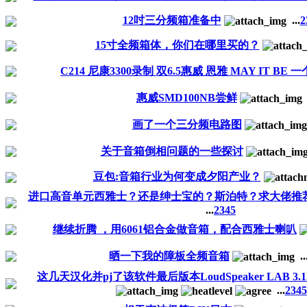
12吋三分频箱准备中
...
2
15寸全频箱体，你们在哪里买的？
C214 尼康3300录制 双6.5惠威 恩雅 MAY IT B
惠威SMD100NB尝鲜
画了一个三分频电路图
关于音箱倒相问题的一些探讨
豆包:音箱行业为何变成夕阳产业？
进口高音单元西雅士？还是绅士宝的？斯泊特？求大佬推
...
2
3
4
5
继续折腾 ，用6061铝合金做音箱，配合西雅士喇叭
晒一下我的障板全频音箱
..
这几天汉化并pj了该软件最后版本LoudSpeaker LAB 3
...
2
3
4
5