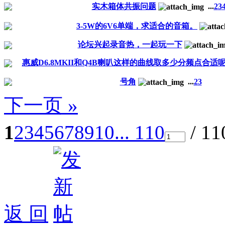
实木箱体共振问题
...
2
3
3-5W的6V6单端，求适合的音箱。
论坛兴起录音热，一起玩一下
惠威D6.8MKII和Q4B喇叭这样的曲线取多少分频点合适
号角
...
2
3
下一页 »
1
2
3
4
5
6
7
8
9
10
... 110
/ 1
返 回