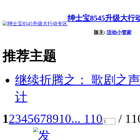
绅士宝8545升级大行
版主:
活动小管家
推荐主题
继续折腾之： 歌剧之
计
1
2
3
4
5
6
7
8
9
10
... 110
/ 1