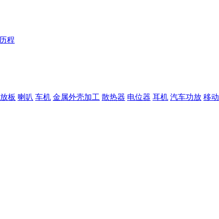
Y历程
放板
喇叭
车机
金属外壳加工
散热器
电位器
耳机
汽车功放
移动