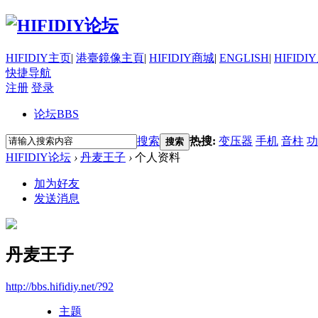
HIFIDIY主页
|
港臺鏡像主頁
|
HIFIDIY商城
|
ENGLISH
|
HIFIDI
快捷导航
注册
登录
论坛
BBS
搜索
热搜:
变压器
手机
音柱
功
搜索
HIFIDIY论坛
›
丹麦王子
›
个人资料
加为好友
发送消息
丹麦王子
http://bbs.hifidiy.net/?92
主题