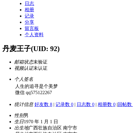
日志
相册
记录
分享
留言板
个人资料
丹麦王子
(UID: 92)
邮箱状态
未验证
视频认证
未认证
个人签名
人生的追寻是个美梦
微信 qq575122267
统计信息
好友数 8
|
记录数 0
|
日志数 0
|
相册数 0
|
回帖数 2
性别
男
生日
1970 年 1 月 1 日
出生地
广西壮族自治区 南宁市