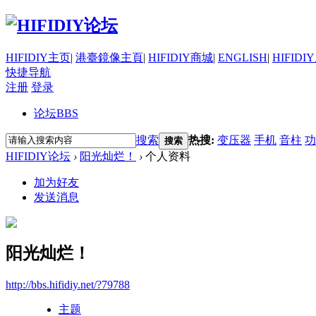
HIFIDIY主页
|
港臺鏡像主頁
|
HIFIDIY商城
|
ENGLISH
|
HIFIDI
快捷导航
注册
登录
论坛
BBS
搜索
热搜:
变压器
手机
音柱
功
搜索
HIFIDIY论坛
›
阳光灿烂！
›
个人资料
加为好友
发送消息
阳光灿烂！
http://bbs.hifidiy.net/?79788
主题