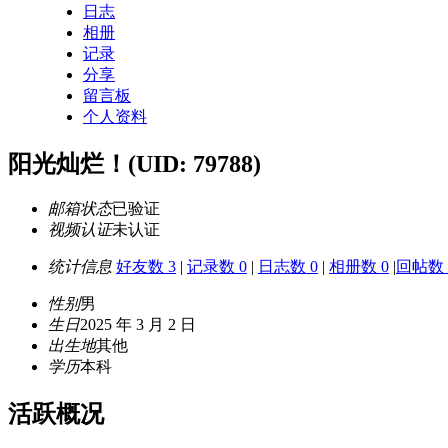
日志
相册
记录
分享
留言板
个人资料
阳光灿烂！
(UID: 79788)
邮箱状态
已验证
视频认证
未认证
统计信息
好友数 3
|
记录数 0
|
日志数 0
|
相册数 0
|
回帖数 
性别
男
生日
2025 年 3 月 2 日
出生地
其他
学历
本科
活跃概况