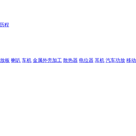
Y历程
放板
喇叭
车机
金属外壳加工
散热器
电位器
耳机
汽车功放
移动