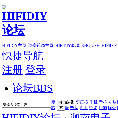
HIFIDIY主页
|
港臺鏡像主頁
|
HIFIDIY商城
|
ENGLISH
|
HIFIDI
快捷导航
注册
登录
论坛
BBS
搜
热搜:
变压器
手机
音柱
功放
搜
索
索
座
书架
声卡
空调
1969
bose
HIFIDIY论坛
›
迦南电子
›