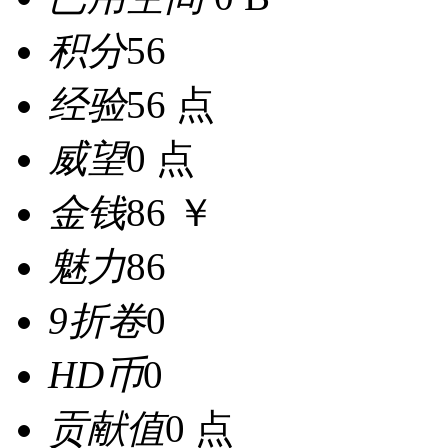
积分
56
经验
56 点
威望
0 点
金钱
86 ￥
魅力
86
9折卷
0
HD币
0
贡献值
0 点