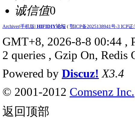
诚信值
0
Archiver
|
手机版
|
HIFIDIY论坛
(
鄂ICP备2025138941号-3 ICP证
GMT+8, 2026-8-8 00:44
, 
2 queries , Gzip On, Redis 
Powered by
Discuz!
X3.4
© 2001-2012
Comsenz Inc.
返回顶部