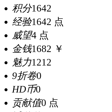
积分
1642
经验
1642 点
威望
4 点
金钱
1682 ￥
魅力
1212
9折卷
0
HD币
0
贡献值
0 点