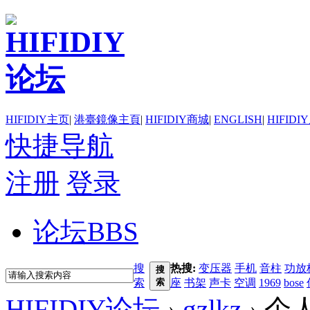
HIFIDIY主页
|
港臺鏡像主頁
|
HIFIDIY商城
|
ENGLISH
|
HIFIDI
快捷导航
注册
登录
论坛
BBS
搜
热搜:
变压器
手机
音柱
功放
搜
索
索
座
书架
声卡
空调
1969
bose
HIFIDIY论坛
›
gzlkz
›
个