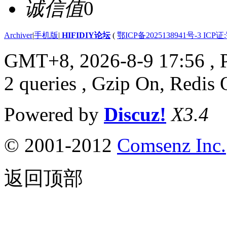
诚信值
0
Archiver
|
手机版
|
HIFIDIY论坛
(
鄂ICP备2025138941号-3 ICP证
GMT+8, 2026-8-9 17:56
, 
2 queries , Gzip On, Redis 
Powered by
Discuz!
X3.4
© 2001-2012
Comsenz Inc.
返回顶部