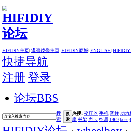
HIFIDIY主页
|
港臺鏡像主頁
|
HIFIDIY商城
|
ENGLISH
|
HIFIDI
快捷导航
注册
登录
论坛
BBS
搜
热搜:
变压器
手机
音柱
功放
搜
索
索
座
书架
声卡
空调
1969
bose
HIFIDIY论坛
›
wheelboy
›