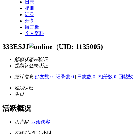
日志
相册
记录
分享
留言板
个人资料
333ESJJ
(UID: 1135005)
邮箱状态
未验证
视频认证
未认证
统计信息
好友数 0
|
记录数 0
|
日志数 0
|
相册数 0
|
回帖数 
性别
保密
生日
-
活跃概况
用户组
业余侠客
在线时间
112 小时