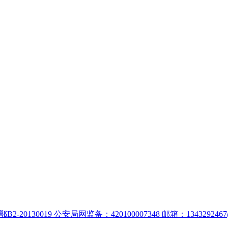
:鄂B2-20130019 公安局网监备：420100007348 邮箱：1343292467