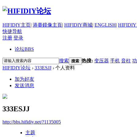
HIFIDIY主页
|
港臺鏡像主頁
|
HIFIDIY商城
|
ENGLISH
|
HIFIDI
快捷导航
注册
登录
论坛
BBS
搜索
热搜:
变压器
手机
音柱
功
搜索
HIFIDIY论坛
›
333ESJJ
›
个人资料
加为好友
发送消息
333ESJJ
http://bbs.hifidiy.net/?1135005
主题