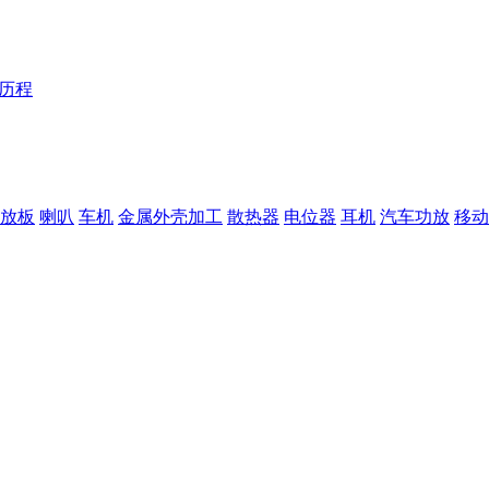
Y历程
放板
喇叭
车机
金属外壳加工
散热器
电位器
耳机
汽车功放
移动