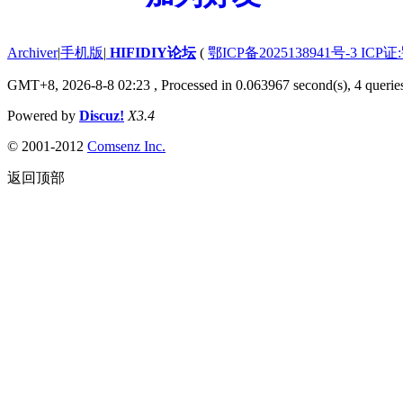
Archiver
|
手机版
|
HIFIDIY论坛
(
鄂ICP备2025138941号-3 ICP证
GMT+8, 2026-8-8 02:23
, Processed in 0.063967 second(s), 4 querie
Powered by
Discuz!
X3.4
© 2001-2012
Comsenz Inc.
返回顶部