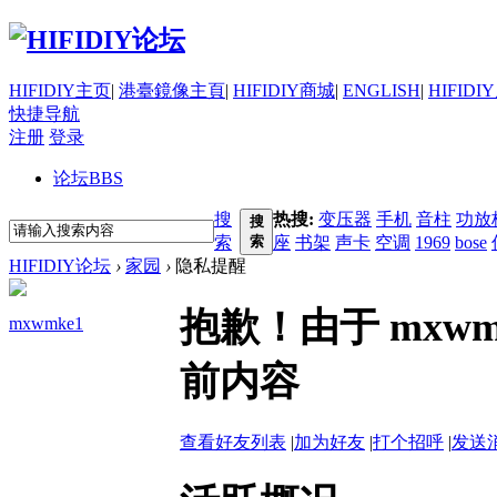
HIFIDIY主页
|
港臺鏡像主頁
|
HIFIDIY商城
|
ENGLISH
|
HIFIDI
快捷导航
注册
登录
论坛
BBS
搜
热搜:
变压器
手机
音柱
功放
搜
索
索
座
书架
声卡
空调
1969
bose
HIFIDIY论坛
›
家园
›
隐私提醒
抱歉！由于 mxw
mxwmke1
前内容
查看好友列表
|
加为好友
|
打个招呼
|
发送