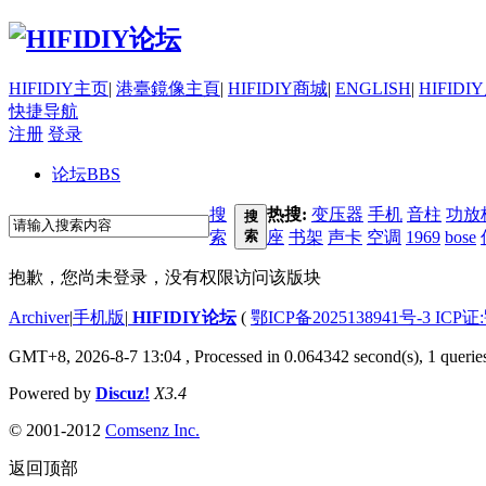
HIFIDIY主页
|
港臺鏡像主頁
|
HIFIDIY商城
|
ENGLISH
|
HIFIDI
快捷导航
注册
登录
论坛
BBS
搜
热搜:
变压器
手机
音柱
功放
搜
索
索
座
书架
声卡
空调
1969
bose
抱歉，您尚未登录，没有权限访问该版块
Archiver
|
手机版
|
HIFIDIY论坛
(
鄂ICP备2025138941号-3 ICP证
GMT+8, 2026-8-7 13:04
, Processed in 0.064342 second(s), 1 querie
Powered by
Discuz!
X3.4
© 2001-2012
Comsenz Inc.
返回顶部