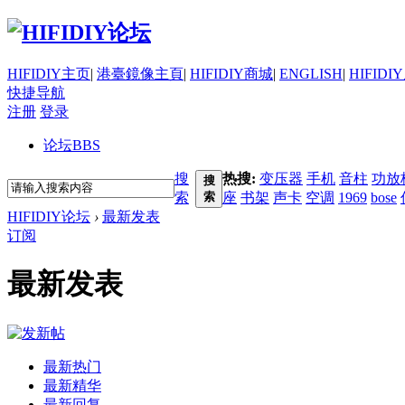
HIFIDIY主页
|
港臺鏡像主頁
|
HIFIDIY商城
|
ENGLISH
|
HIFIDI
快捷导航
注册
登录
论坛
BBS
搜
热搜:
变压器
手机
音柱
功放
搜
索
索
座
书架
声卡
空调
1969
bose
HIFIDIY论坛
›
最新发表
订阅
最新发表
最新热门
最新精华
最新回复