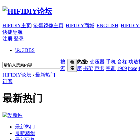
HIFIDIY主页
|
港臺鏡像主頁
|
HIFIDIY商城
|
ENGLISH
|
HIFIDI
快捷导航
注册
登录
论坛
BBS
搜
热搜:
变压器
手机
音柱
功放
搜
索
索
座
书架
声卡
空调
1969
bose
HIFIDIY论坛
›
最新热门
订阅
最新热门
最新热门
最新精华
最新回复