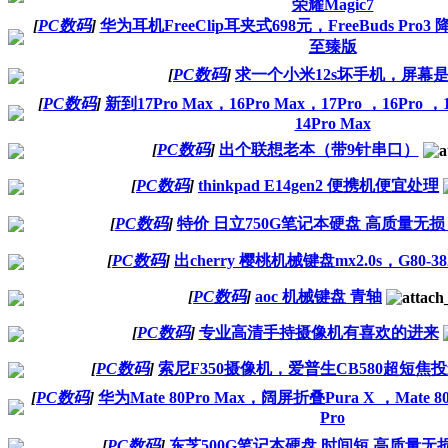
荣耀Magic7
[
PC数码
]
华为耳机FreeClip耳夹式698元，FreeBuds Pro3 
至臻版
[
PC数码
]
求一个小米12s坏手机，屏幕
[
PC数码
]
新到17Pro Max，16Pro Max，17Pro ，16Pro ，
14Pro Max
[
PC数码
]
出个联想老本（带9针串口）
[
PC数码
]
thinkpad E14gen2 便携机便宜处理
[
PC数码
]
特价 日立750G笔记本硬盘 高质量无损
[
PC数码
]
出cherry 樱桃机械键盘mx2.0s，G80-38
[
PC数码
]
aoc 机械键盘 青轴
[
PC数码
]
专业高清手持摄像机有喜欢的进来
[
PC数码
]
索尼F350摄像机，爱普生CB580超短焦
[
PC数码
]
华为Mate 80Pro Max，阔屏折叠Pura X ，Mate 80
Pro
[
PC数码
]
东芝500G笔记本硬盘 时间短 高质量无