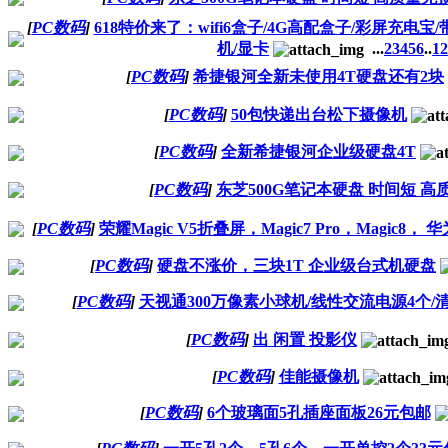
[
PC数码
]
618特价来了：wifi6盒子/4G高配盒子/彩屏充电
机/显卡
...
2
3
4
5
6
..
12
[
PC数码
]
希捷银河全新未使用4T硬盘还有2块
[
PC数码
]
50包快递出台松下摄像机
[
PC数码
]
全新希捷银河企业级硬盘4T
[
PC数码
]
东芝500G笔记本硬盘 时间短 高
[
PC数码
]
荣耀Magic V5折叠屏，Magic7 Pro，Magic8， 华为M
[
PC数码
]
硬盘不涨价，三块1T 企业级台式机硬盘
[
PC数码
]
天视通300万像素小球机/线性交流电源4个/
[
PC数码
]
出 闲置 投影仪
[
PC数码
]
佳能摄像机
[
PC数码
]
6个玻璃面5孔插座面板26元包邮