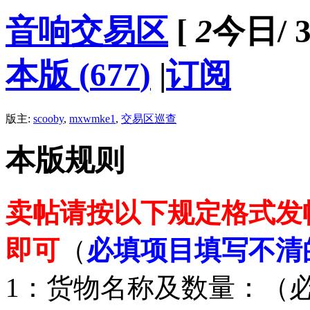
音响交易区
[
2
今日
/
3
本版
(
677
)
|
订阅
版主:
scooby
,
mxwmke1
,
交易区巡查
本版规则
卖帖请按以下规定格式发
即可
（
必填项目填写不清
1：货物名称及数量：（