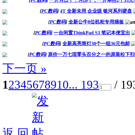
[
PC数码
]
一开5孔2个，5孔6个，一开单控2个33元
[
PC数码
]
4T 全新未用 企业级 银河系列硬盘
[
PC数码
]
全新公牛8位机柜专用插板
[
PC数码
]
一台闲置ThinkPad S3 笔记本便宜出
[
PC数码
]
全新高亮筒灯30个一组36元包邮
[
PC数码
]
原价一万七现零头百分之一的原装松下扫
下一页 »
1
2
3
4
5
6
7
8
9
10
... 193
/ 1
返 回