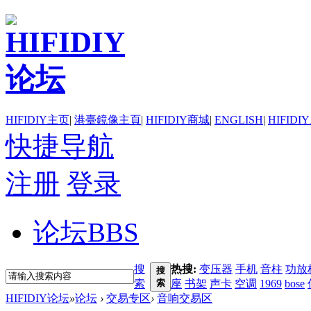
HIFIDIY主页
|
港臺鏡像主頁
|
HIFIDIY商城
|
ENGLISH
|
HIFIDI
快捷导航
注册
登录
论坛
BBS
搜
热搜:
变压器
手机
音柱
功放
搜
索
索
座
书架
声卡
空调
1969
bose
HIFIDIY论坛
»
论坛
›
交易专区
›
音响交易区