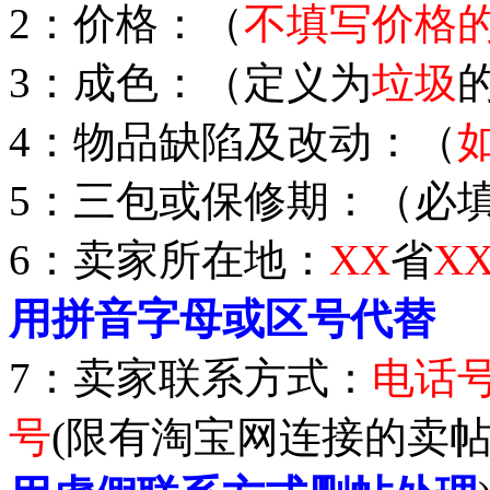
2：价格：（
不填写价格
3：成色：（定义为
垃圾
4：物品缺陷及改动：（
5：三包或保修期：（必
6：卖家所在地：
XX
省
X
用拼音字母或区号代替
7：卖家联系方式：
电话
号
(限有淘宝网连接的卖帖