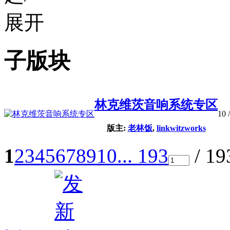
子版块
林克维茨音响系统专区
10
/
版主:
老林饭
,
linkwitzworks
1
2
3
4
5
6
7
8
9
10
... 193
/ 1