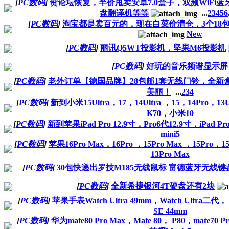
[
PC数码
]
贺论坛恢复，半价甩卖安卓7.0盒子，双频WiFi蓝牙
盘翻译机等等
...
2
3
4
5
6
[
PC数码
]
淘宝都是卖百元的，现在白菜价清仓，3个18
New
[
PC数码
]
丽讯Q5WT投影机，坚果M6投影机
[
PC数码
]
好玩的音乐频谱显示屏
[
PC数码
]
老外订单【德国品牌】28包邮1套无线门铃，全新盒
美丽！
...
2
3
4
[
PC数码
]
新到小米15Ultra，17，14Ultra ，15，14Pro，13
K70，小米10
[
PC数码
]
新到苹果iPad Pro 12.9寸，Pro6代12.9寸，iPad Pr
mini5
[
PC数码
]
苹果16Pro Max，16Pro ，15Pro Max ，15Pro，15
13Pro Max
[
PC数码
]
30包快递出罗技M185无线鼠标 富德蓝牙无线键
[
PC数码
]
全新希捷银河4T硬盘还有2块
[
PC数码
]
苹果手表Watch Ultra 49mm，Watch Ultra二代， w
SE 44mm
[
PC数码
]
华为mate80 Pro Max，Mate 80， P80，mate70 Pr