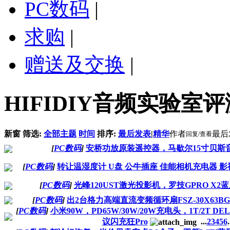
PC数码
|
求购
|
赠送及交换
|
HIFIDIY音频实验室
新窗
筛选:
全部主题
时间
排序:
最后发表
|
精华
作者
最后
回复/查看
[
PC数码
]
安桥功放原装遥控器，马歇尔15寸贝斯
[
PC数码
]
转让温湿度计 U盘 公牛插座 佳能相机充电器 
[
PC数码
]
光峰120UST激光投影机，罗技GPRO X2
[
PC数码
]
出2台格力高端直流变频循环扇FSZ-30X63BG
[
PC数码
]
小米90W，PD65W/30W/20W充电头，1T/2T
议闪充狂Pro
...
2
3
4
5
6
.