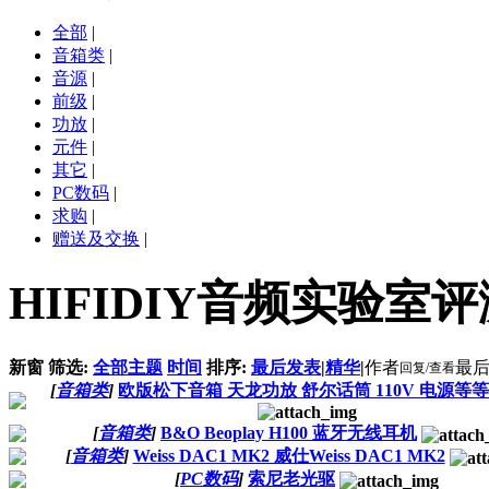
全部
|
音箱类
|
音源
|
前级
|
功放
|
元件
|
其它
|
PC数码
|
求购
|
赠送及交换
|
HIFIDIY音频实验室
新窗
筛选:
全部主题
时间
排序:
最后发表
|
精华
|
作者
最
回复/查看
[
音箱类
]
欧版松下音箱 天龙功放 舒尔话筒 110V 电源等
[
音箱类
]
B&O Beoplay H100 蓝牙无线耳机
[
音箱类
]
Weiss DAC1 MK2 威仕Weiss DAC1 MK2
[
PC数码
]
索尼老光驱