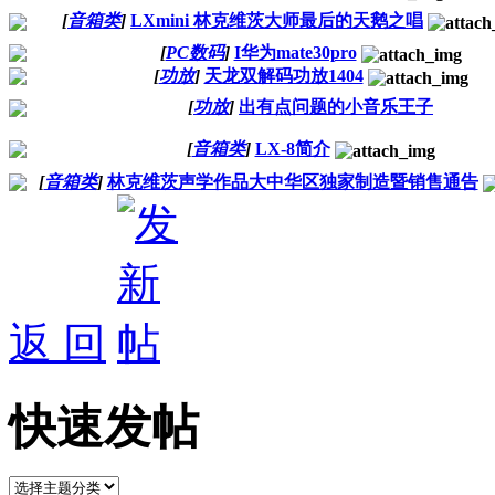
[
音箱类
]
LXmini 林克维茨大师最后的天鹅之唱
[
PC数码
]
I华为mate30pro
[
功放
]
天龙双解码功放1404
[
功放
]
出有点问题的小音乐王子
[
音箱类
]
LX-8简介
[
音箱类
]
林克维茨声学作品大中华区独家制造暨销售通告
返 回
快速发帖