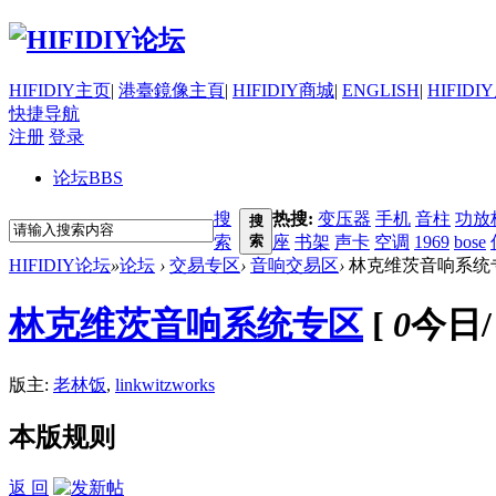
HIFIDIY主页
|
港臺鏡像主頁
|
HIFIDIY商城
|
ENGLISH
|
HIFIDI
快捷导航
注册
登录
论坛
BBS
搜
热搜:
变压器
手机
音柱
功放
搜
索
索
座
书架
声卡
空调
1969
bose
HIFIDIY论坛
»
论坛
›
交易专区
›
音响交易区
›
林克维茨音响系统
林克维茨音响系统专区
[
0
今日
/
版主:
老林饭
,
linkwitzworks
本版规则
返 回