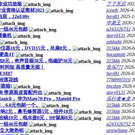
45专业功放板
了了无忌
202
资格认证教材2021
jcxwfc
2026-4-
，22uf/40v
bayi81
2025-1
中老王
2026-5
一组46元包邮
a243326732
2
摄像机
story0131
202
zzhhizht
2026-
器18元，DVD15元，吊扇8元，
315kkk
2026-6
硬盘4T
hgcaptain
202
8元，奇声音箱38元，电磁炉38元
315kkk
2026-6
 时间短 高质量无损！
音乐777
2026
EM87
bayi81
2026-6
转莲花线
7788991010
2
器箱]
hncdsm
2026-6
机 不响 带原装皮套配件出
story0131
202
ic8， 华为Mate70 Pro，Mate60 Pro
乐行者★龙
2
6.8元包邮一个。
315kkk
2026-5
响2元，鼻毛修剪器5元，挂件18元
315kkk
2026-6
粘锅18元，电水壶8元，HP鼠标8元
315kkk
2026-6
一组46元包邮
a243326732
2
独立大散热铝
arrowliang
20