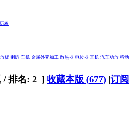
Y历程
放板
喇叭
车机
金属外壳加工
散热器
电位器
耳机
汽车功放
移动
题
/
排名:
2
]
收藏本版
(
677
)
|
订阅