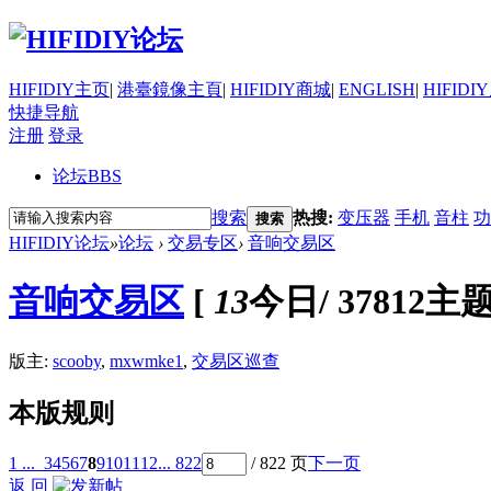
HIFIDIY主页
|
港臺鏡像主頁
|
HIFIDIY商城
|
ENGLISH
|
HIFIDI
快捷导航
注册
登录
论坛
BBS
搜索
热搜:
变压器
手机
音柱
功
搜索
HIFIDIY论坛
»
论坛
›
交易专区
›
音响交易区
音响交易区
[
13
今日
/
37812主
版主:
scooby
,
mxwmke1
,
交易区巡查
本版规则
1 ...
3
4
5
6
7
8
9
10
11
12
... 822
/ 822 页
下一页
返 回