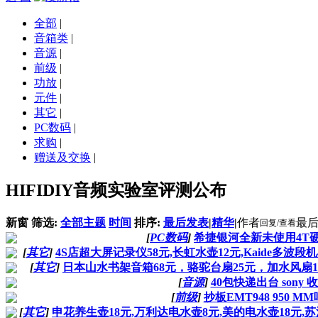
全部
|
音箱类
|
音源
|
前级
|
功放
|
元件
|
其它
|
PC数码
|
求购
|
赠送及交换
|
HIFIDIY音频实验室评测公布
新窗
筛选:
全部主题
时间
排序:
最后发表
|
精华
|
作者
最
回复/查看
[
PC数码
]
希捷银河全新未使用4T
[
其它
]
4S店超大屏记录仪58元,长虹水壶12元,Kaide多波段机48
[
其它
]
日本山水书架音箱68元，骆驼台扇25元，加水风扇1
[
音源
]
40包快递出台 sony 
[
前级
]
抄板EMT948 950 M
[
其它
]
申花养生壶18元,万利达电水壶8元,美的电水壶18元,苏泊尔