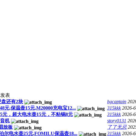
后发表
硬盘还有2块
hgcaptain
202
元,保温壶15元,M20000充电宝12...
315kkk
2026-6
5元，超大电水壶15元，不粘锅8元
315kkk
2026-6
收音机
story0131
202
M唱放板
了了无忌
202
电水壶25元,FOMILU保温壶18...
315kkk
2026-6