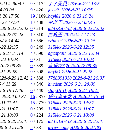
5-11-2 00:49
9
/
2172
了了无忌
2026-6-23 11:25
4 09:06
9
/
420
jcxwfc
2026-6-23 10:25
1-26 17:50
19
/
1091
bayi81
2026-6-23 10:24
-27 17:54
1
/
438
中老王
2026-6-23 08:45
026-6-22 22:02
0
/
214
a243326732
2026-6-22 22:02
6-6-22 07:48
1
/
310
白狼王
2026-6-22 17:23
6-18 14:44
1
/
566
zzhhizht
2026-6-22 13:25
-22 12:35
0
/
249
315kkk
2026-6-22 12:35
6-6-21 21:14
4
/
390
hgcaptain
2026-6-22 12:34
-22 10:03
0
/
311
315kkk
2026-6-22 10:03
-6-22 08:36
0
/
339
音乐777
2026-6-22 08:36
-21 20:59
0
/
308
bayi81
2026-6-21 20:59
026-6-20 12:42
2
/
338
7788991010
2026-6-21 20:07
-4 11:29
4
/
546
hncdsm
2026-6-21 20:00
6-6-19 17:46
6
/
440
story0131
2026-6-21 18:27
026-3-4 09:37
16
/
857
乐行者★龙
2026-6-21 15:54
-11 11:41
15
/
779
315kkk
2026-6-21 14:57
-21 11:07
0
/
299
315kkk
2026-6-21 11:07
-21 10:00
0
/
224
315kkk
2026-6-21 10:00
026-6-20 22:47
0
/
175
a243326732
2026-6-20 22:47
26-6-2 21:26
5
/
831
arrowliang
2026-6-20 21:05