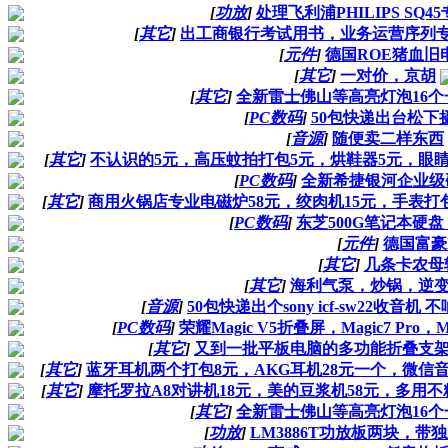
[
功放
]
处理飞利浦PHILIPS SQ
[
其它
]
出工商银行考试用书，业务运营序列专业
[
元件
]
德国ROE猪血旧电容
[
其它
]
一对价，京胡
[
其它
]
全新雷士佛山等高亮灯泡16个
[
PC数码
]
50包快递出台松下
[
音源
]
随便卖二样东西
[
其它
]
不认识的5元，高压蚊拍打包5元，烘鞋器5元，眼睛仪
[
PC数码
]
全新希捷银河企业级
[
其它
]
商用火锅店专业电磁炉58元，绞肉机15元，手表打包
[
PC数码
]
东芝500G笔记本硬盘
[
元件
]
德国富豪
[
其它
]
几条卡农母
[
其它
]
海利气泵，炒锅，逆变
[
音源
]
50包快递出个sony icf-sw22收音
[
PC数码
]
荣耀Magic V5折叠屏，Magic7 Pro，Mag
[
其它
]
又到一批平板电脑的多功能折叠支架，
[
其它
]
蓝牙耳机两个打包8元，AKG耳机28元一个，微信音
[
其它
]
摩托罗拉A8对讲机18元，美的豆浆机58元，多用不
[
其它
]
全新雷士佛山等高亮灯泡16个
[
功放
]
LM3886T功放板两块，带