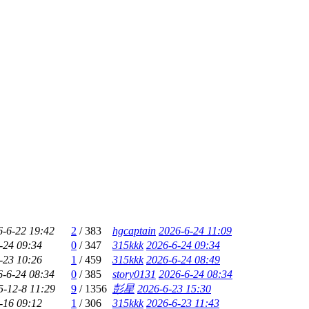
6-6-22 19:42
2
/
383
hgcaptain
2026-6-24 11:09
-24 09:34
0
/
347
315kkk
2026-6-24 09:34
-23 10:26
1
/
459
315kkk
2026-6-24 08:49
6-6-24 08:34
0
/
385
story0131
2026-6-24 08:34
5-12-8 11:29
9
/
1356
彭星
2026-6-23 15:30
-16 09:12
1
/
306
315kkk
2026-6-23 11:43