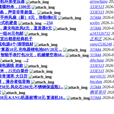
音炮拆机环形变压器
arrowliang
20
读碟秒杀，2300元
333ESJJ
2026
元一条，声音非常超值。
333ESJJ
2026
手持风扇（新）8元，弥勒佛8元
315kkk
2026-6
台式机硬盘
...
2
3
4
wxjlxy
2026-3-
，康夫电吹风8元，直发器8元
315kkk
2026-6
一组46元包邮
a243326732
2
便宜出都是经典机子
正和正
2026-4
流电源4个/清理线材
yang1536248
器18元,充电器锂电池60V28元 ...
315kkk
2026-6
，智能手表打包28元，机械镂空表68...
315kkk
2026-6
...
2
djhchase
2026
C 旗舰电源线 老款
333ESJJ
2026
3米，25元白菜价
333ESJJ
2026
非常漂亮 大日历
story0131
202
筒，漫步者低音炮
hncdsm
2026-
元,风化石288元,不锈钢保温瓶2...
315kkk
2026-6
套
啊哥哥仔
202
,KANG机器超博58元,复读机18...
315kkk
2026-6