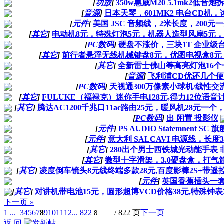
[
功放
]
350w惠威M20 5.1mk2低
[
音源
]
日本天琴，601MK2 电台CD机，
[
元件
]
美国 JSC 音频线，2米长度，200
[
其它
]
电动机8元，特殊灯泡5元，机器人造型风扇5元，
[
PC数码
]
硬盘不涨价，三块1T 企业级
[
其它
]
前行者悬浮无线机械键盘8元，优图电视盒8元
[
其它
]
全新雷士佛山等高亮灯泡16个
[
音源
]
飞利浦CD优还几个
[
PC数码
]
天视通300万像素小球机/线性交
[
其它
]
FULUKE（福禄克）迷你手电128元,得力12位语音计算
[
其它
]
腾达AC1200千兆口11ac路由25元，暖风机28元一个
[
PC数码
]
出 闲置 投影仪
[
元件
]
PS AUDIO Statemnent S
[
元件
]
意大利 SALCAVI 电源线，长度
[
其它
]
280出个男士西铁城光动能手表 
[
其它
]
微型十字滑架，3.0硬盘盒，打气
[
其它
]
凌度倒车镜头8元线终端多款28元,百度影棒2S+带遥控38
[
元件
]
英国香蕉插头一
[
其它
]
对讲机带电池15元，圆形超博VCD价格38元,特殊钟表38元
下一页 »
1 ...
3
4
5
6
7
8
9
10
11
12
... 822
/ 822 页
下一页
返 回