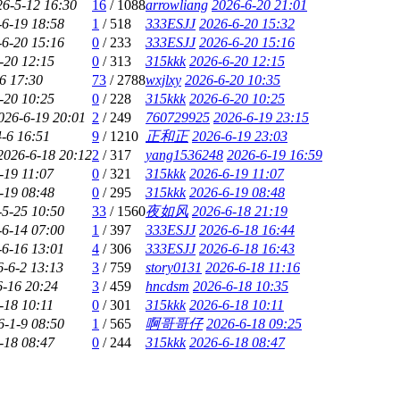
26-5-12 16:30
16
/
1088
arrowliang
2026-6-20 21:01
-6-19 18:58
1
/
518
333ESJJ
2026-6-20 15:32
-6-20 15:16
0
/
233
333ESJJ
2026-6-20 15:16
-20 12:15
0
/
313
315kkk
2026-6-20 12:15
6 17:30
73
/
2788
wxjlxy
2026-6-20 10:35
-20 10:25
0
/
228
315kkk
2026-6-20 10:25
026-6-19 20:01
2
/
249
760729925
2026-6-19 23:15
-6 16:51
9
/
1210
正和正
2026-6-19 23:03
2026-6-18 20:12
2
/
317
yang1536248
2026-6-19 16:59
-19 11:07
0
/
321
315kkk
2026-6-19 11:07
-19 08:48
0
/
295
315kkk
2026-6-19 08:48
-5-25 10:50
33
/
1560
夜如风
2026-6-18 21:19
-6-14 07:00
1
/
397
333ESJJ
2026-6-18 16:44
-6-16 13:01
4
/
306
333ESJJ
2026-6-18 16:43
6-6-2 13:13
3
/
759
story0131
2026-6-18 11:16
6-16 20:24
3
/
459
hncdsm
2026-6-18 10:35
-18 10:11
0
/
301
315kkk
2026-6-18 10:11
6-1-9 08:50
1
/
565
啊哥哥仔
2026-6-18 09:25
-18 08:47
0
/
244
315kkk
2026-6-18 08:47