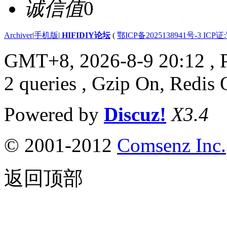
诚信值
0
Archiver
|
手机版
|
HIFIDIY论坛
(
鄂ICP备2025138941号-3 ICP证
GMT+8, 2026-8-9 20:12
, 
2 queries , Gzip On, Redis 
Powered by
Discuz!
X3.4
© 2001-2012
Comsenz Inc.
返回顶部