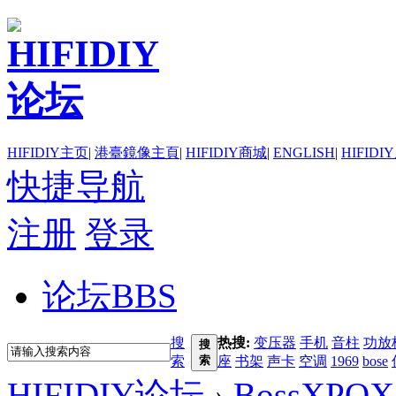
HIFIDIY主页
|
港臺鏡像主頁
|
HIFIDIY商城
|
ENGLISH
|
HIFIDI
快捷导航
注册
登录
论坛
BBS
搜
热搜:
变压器
手机
音柱
功放
搜
索
索
座
书架
声卡
空调
1969
bose
HIFIDIY论坛
›
BossXPOX