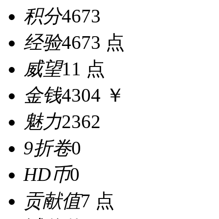
积分
4673
经验
4673 点
威望
11 点
金钱
4304 ￥
魅力
2362
9折卷
0
HD币
0
贡献值
7 点