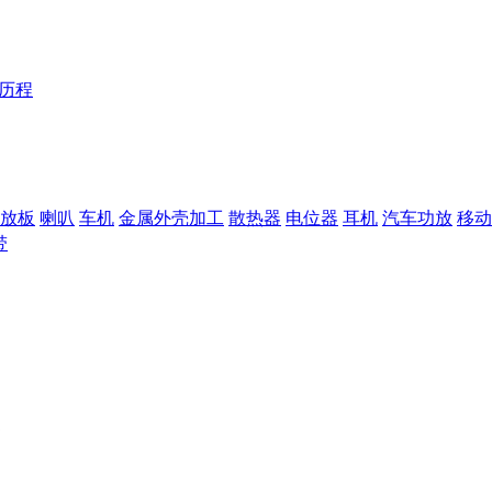
Y历程
放板
喇叭
车机
金属外壳加工
散热器
电位器
耳机
汽车功放
移动
带