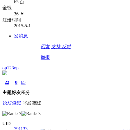
65 点
金钱
36 ￥
注册时间
2015-5-1
发消息
回复
支持
反对
举报
op123op
22
0
65
主题
好友
积分
论坛游民
当前离线
UID
791133