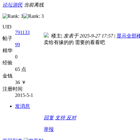
论坛游民
当前离线
UID
791133
楼主
|
发表于 2025-9-27 17:57
|
显示全部
帖子
卖给有缘的的 需要的看看吧
99
精华
0
经验
65 点
金钱
36 ￥
注册时间
2015-5-1
发消息
回复
支持
反对
举报