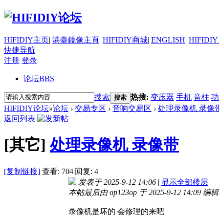
HIFIDIY主页
|
港臺鏡像主頁
|
HIFIDIY商城
|
ENGLISH
|
HIFIDI
快捷导航
注册
登录
论坛
BBS
搜索
热搜:
变压器
手机
音柱
功
搜索
HIFIDIY论坛
»
论坛
›
交易专区
›
音响交易区
›
处理录像机 录像
返回列表
[其它]
处理录像机 录像带
[复制链接]
查看:
704
|
回复:
4
发表于 2025-9-12 14:06
|
显示全部楼层
本帖最后由 op123op 于 2025-9-12 14:09 编辑
录像机是坏的 会修理的来吧