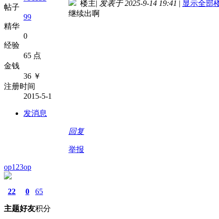
楼主
|
发表于 2025-9-14 19:41
|
显示全部
帖子
继续出啊
99
精华
0
经验
65 点
金钱
36 ￥
注册时间
2015-5-1
发消息
回复
举报
op123op
22
0
65
主题
好友
积分