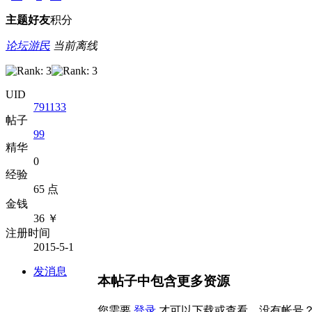
主题
好友
积分
论坛游民
当前离线
UID
791133
帖子
99
精华
0
经验
65 点
金钱
36 ￥
注册时间
2015-5-1
发消息
本帖子中包含更多资源
您需要
登录
才可以下载或查看，没有帐号