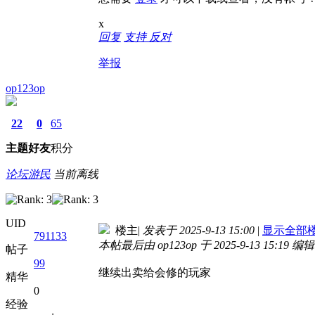
x
回复
支持
反对
举报
op123op
22
0
65
主题
好友
积分
论坛游民
当前离线
UID
楼主
|
发表于 2025-9-13 15:00
|
显示全部
791133
本帖最后由 op123op 于 2025-9-13 15:19 编辑
帖子
99
继续出卖给会修的玩家
精华
0
经验