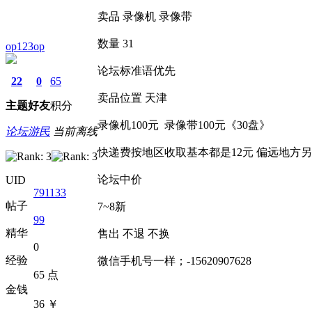
卖品 录像机 录像带
数量 31
op123op
论坛标准语优先
22
0
65
卖品位置 天津
主题
好友
积分
录像机100元 录像带100元《30盘》
论坛游民
当前离线
快递费按地区收取基本都是12元 偏远地方
论坛中价
UID
791133
帖子
7~8新
99
精华
售出 不退 不换
0
经验
微信手机号一样；-15620907628
65 点
金钱
36 ￥