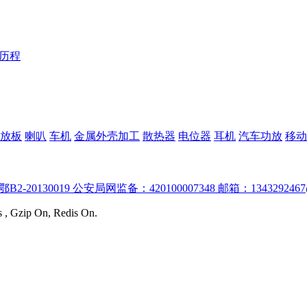
Y历程
放板
喇叭
车机
金属外壳加工
散热器
电位器
耳机
汽车功放
移动
:鄂B2-20130019 公安局网监备：420100007348 邮箱：1343292467
s , Gzip On, Redis On.