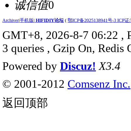
诚信值
0
Archiver
|
手机版
|
HIFIDIY论坛
(
鄂ICP备2025138941号-3 ICP证
GMT+8, 2026-8-7 06:22
, 
3 queries , Gzip On, Redis 
Powered by
Discuz!
X3.4
© 2001-2012
Comsenz Inc.
返回顶部