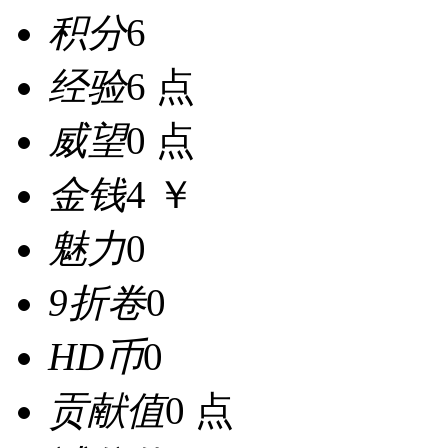
积分
6
经验
6 点
威望
0 点
金钱
4 ￥
魅力
0
9折卷
0
HD币
0
贡献值
0 点