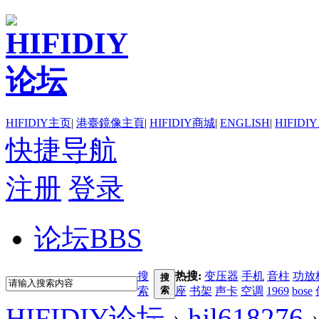
HIFIDIY主页
|
港臺鏡像主頁
|
HIFIDIY商城
|
ENGLISH
|
HIFIDI
快捷导航
注册
登录
论坛
BBS
搜
热搜:
变压器
手机
音柱
功放
搜
索
索
座
书架
声卡
空调
1969
bose
HIFIDIY论坛
›
hjl618276