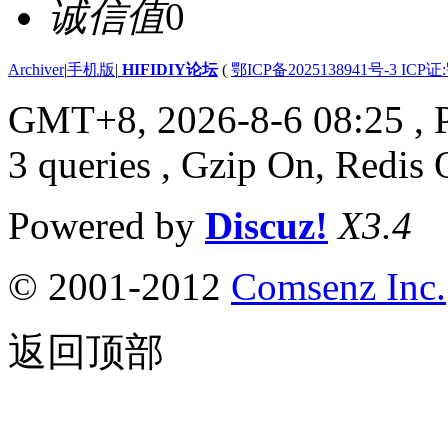
诚信值
0
Archiver
|
手机版
|
HIFIDIY论坛
(
鄂ICP备2025138941号-3 ICP证
GMT+8, 2026-8-6 08:25
, 
3 queries , Gzip On, Redis 
Powered by
Discuz!
X3.4
© 2001-2012
Comsenz Inc.
返回顶部