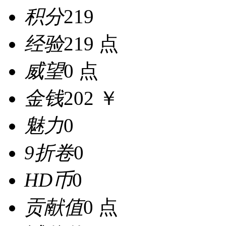
积分
219
经验
219 点
威望
0 点
金钱
202 ￥
魅力
0
9折卷
0
HD币
0
贡献值
0 点