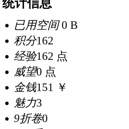
统计信息
已用空间
0 B
积分
162
经验
162 点
威望
0 点
金钱
151 ￥
魅力
3
9折卷
0