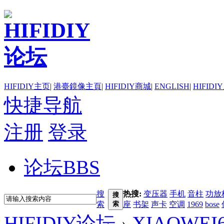
HIFIDIY主页
|
港臺鏡像主頁
|
HIFIDIY商城
|
ENGLISH
|
HIFIDI
快捷导航
注册
登录
论坛
BBS
搜
热搜:
变压器
手机
音柱
功放
搜
索
索
座
书架
声卡
空调
1969
bose
HIFIDIY论坛
›
XIAOWEI