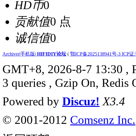
HD币
0
贡献值
0 点
诚信值
0
Archiver
|
手机版
|
HIFIDIY论坛
(
鄂ICP备2025138941号-3 ICP证
GMT+8, 2026-8-7 13:30
, 
3 queries , Gzip On, Redis 
Powered by
Discuz!
X3.4
© 2001-2012
Comsenz Inc.