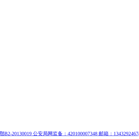
:鄂B2-20130019 公安局网监备：420100007348 邮箱：1343292467