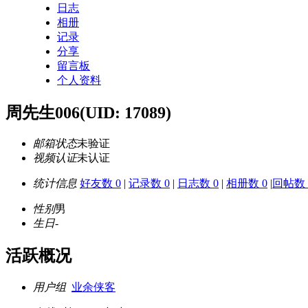
日志
相册
记录
分享
留言板
个人资料
周先生006
(UID: 17089)
邮箱状态
未验证
视频认证
未认证
统计信息
好友数 0
|
记录数 0
|
日志数 0
|
相册数 0
|
回帖数 
性别
男
生日
-
活跃概况
用户组
业余侠客