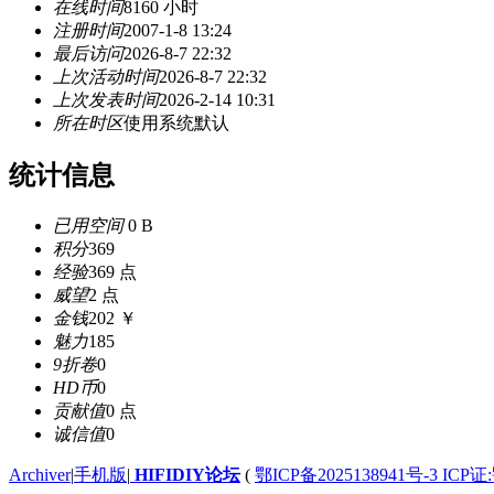
在线时间
8160 小时
注册时间
2007-1-8 13:24
最后访问
2026-8-7 22:32
上次活动时间
2026-8-7 22:32
上次发表时间
2026-2-14 10:31
所在时区
使用系统默认
统计信息
已用空间
0 B
积分
369
经验
369 点
威望
2 点
金钱
202 ￥
魅力
185
9折卷
0
HD币
0
贡献值
0 点
诚信值
0
Archiver
|
手机版
|
HIFIDIY论坛
(
鄂ICP备2025138941号-3 ICP证