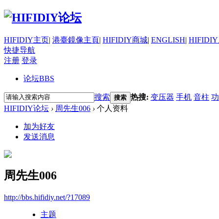
HIFIDIY主页
|
港臺鏡像主頁
|
HIFIDIY商城
|
ENGLISH
|
HIFIDI
快捷导航
注册
登录
论坛
BBS
搜索
热搜:
变压器
手机
音柱
功
搜索
HIFIDIY论坛
›
周先生006
›
个人资料
加为好友
发送消息
周先生006
http://bbs.hifidiy.net/?17089
主题