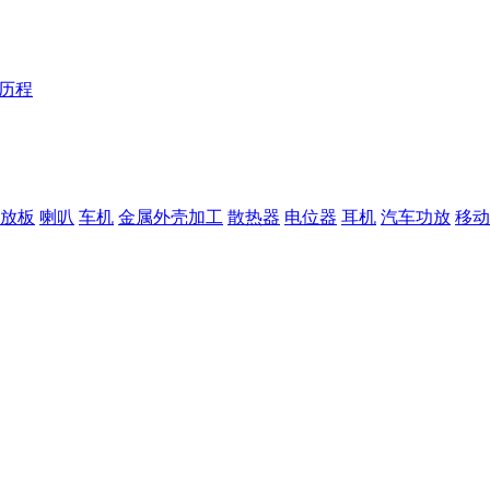
Y历程
放板
喇叭
车机
金属外壳加工
散热器
电位器
耳机
汽车功放
移动