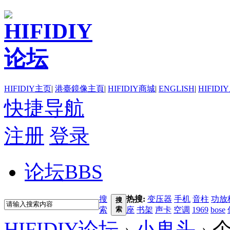
HIFIDIY主页
|
港臺鏡像主頁
|
HIFIDIY商城
|
ENGLISH
|
HIFIDI
快捷导航
注册
登录
论坛
BBS
搜
热搜:
变压器
手机
音柱
功放
搜
索
索
座
书架
声卡
空调
1969
bose
HIFIDIY论坛
›
小鬼头
›
个