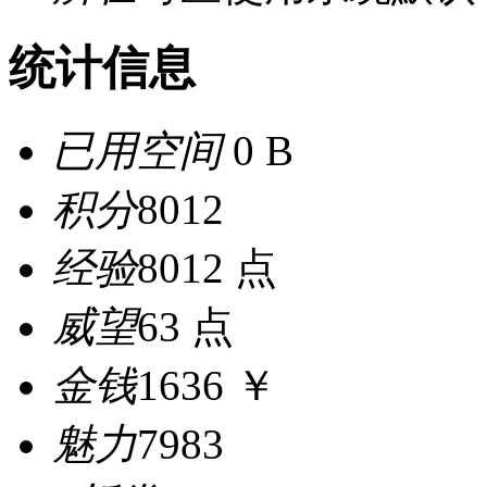
统计信息
已用空间
0 B
积分
8012
经验
8012 点
威望
63 点
金钱
1636 ￥
魅力
7983