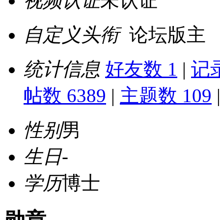
视频认证
未认证
自定义头衔
论坛版主
统计信息
好友数 1
|
记录
帖数 6389
|
主题数 109
性别
男
生日
-
学历
博士