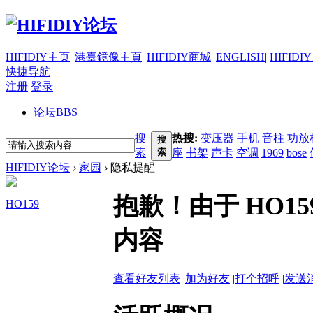
HIFIDIY主页
|
港臺鏡像主頁
|
HIFIDIY商城
|
ENGLISH
|
HIFIDI
快捷导航
注册
登录
论坛
BBS
搜
热搜:
变压器
手机
音柱
功放
搜
索
索
座
书架
声卡
空调
1969
bose
HIFIDIY论坛
›
家园
›
隐私提醒
抱歉！由于 HO1
HO159
内容
查看好友列表
|
加为好友
|
打个招呼
|
发送