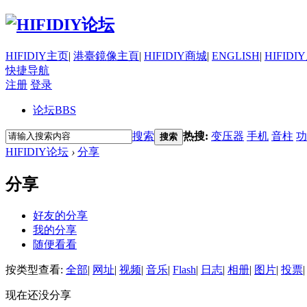
HIFIDIY主页
|
港臺鏡像主頁
|
HIFIDIY商城
|
ENGLISH
|
HIFIDI
快捷导航
注册
登录
论坛
BBS
搜索
热搜:
变压器
手机
音柱
功
搜索
HIFIDIY论坛
›
分享
分享
好友的分享
我的分享
随便看看
按类型查看:
全部
|
网址
|
视频
|
音乐
|
Flash
|
日志
|
相册
|
图片
|
投票
|
现在还没分享