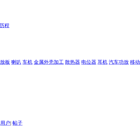
Y历程
放板
喇叭
车机
金属外壳加工
散热器
电位器
耳机
汽车功放
移动
用户
|
帖子