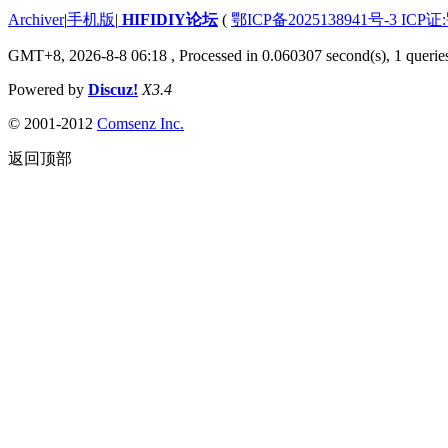
Archiver
|
手机版
|
HIFIDIY论坛
(
鄂ICP备2025138941号-3 ICP证
GMT+8, 2026-8-8 06:18
, Processed in 0.060307 second(s), 1 querie
Powered by
Discuz!
X3.4
© 2001-2012
Comsenz Inc.
返回顶部