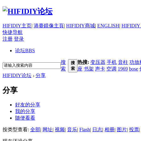
HIFIDIY主页
|
港臺鏡像主頁
|
HIFIDIY商城
|
ENGLISH
|
HIFIDI
快捷导航
注册
登录
论坛
BBS
搜
热搜:
变压器
手机
音柱
功放
搜
索
索
座
书架
声卡
空调
1969
bose
HIFIDIY论坛
›
分享
分享
好友的分享
我的分享
随便看看
按类型查看:
全部
|
网址
|
视频
|
音乐
|
Flash
|
日志
|
相册
|
图片
|
投票
|