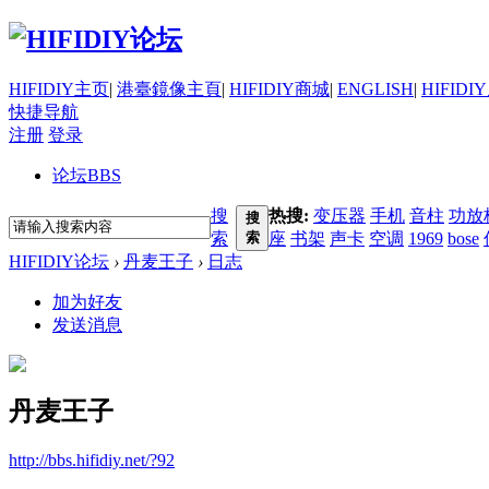
HIFIDIY主页
|
港臺鏡像主頁
|
HIFIDIY商城
|
ENGLISH
|
HIFIDI
快捷导航
注册
登录
论坛
BBS
搜
热搜:
变压器
手机
音柱
功放
搜
索
索
座
书架
声卡
空调
1969
bose
HIFIDIY论坛
›
丹麦王子
›
日志
加为好友
发送消息
丹麦王子
http://bbs.hifidiy.net/?92