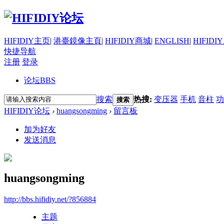
HIFIDIY主页
|
港臺鏡像主頁
|
HIFIDIY商城
|
ENGLISH
|
HIFIDI
快捷导航
注册
登录
论坛
BBS
搜索
热搜:
变压器
手机
音柱
功
搜索
HIFIDIY论坛
›
huangsongming
›
留言板
加为好友
发送消息
huangsongming
http://bbs.hifidiy.net/?856884
主题