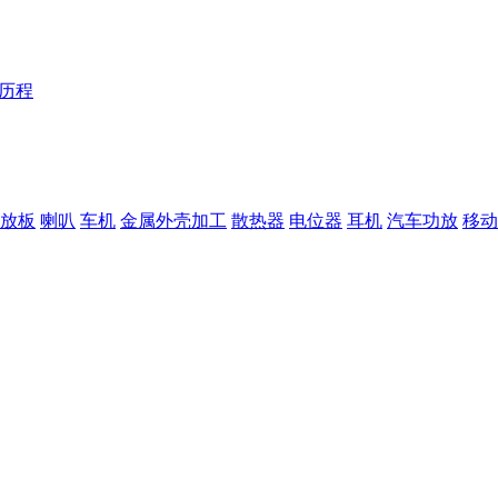
Y历程
放板
喇叭
车机
金属外壳加工
散热器
电位器
耳机
汽车功放
移动