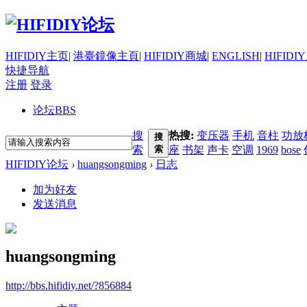
HIFIDIY主页
|
港臺鏡像主頁
|
HIFIDIY商城
|
ENGLISH
|
HIFIDI
快捷导航
注册
登录
论坛
BBS
搜
热搜:
变压器
手机
音柱
功放
搜
索
索
座
书架
声卡
空调
1969
bose
HIFIDIY论坛
›
huangsongming
›
日志
加为好友
发送消息
huangsongming
http://bbs.hifidiy.net/?856884