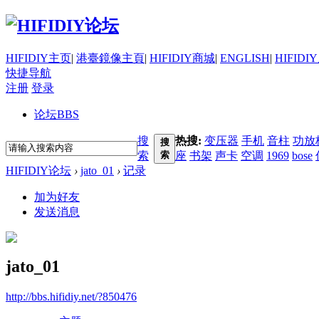
HIFIDIY主页
|
港臺鏡像主頁
|
HIFIDIY商城
|
ENGLISH
|
HIFIDI
快捷导航
注册
登录
论坛
BBS
搜
热搜:
变压器
手机
音柱
功放
搜
索
索
座
书架
声卡
空调
1969
bose
HIFIDIY论坛
›
jato_01
›
记录
加为好友
发送消息
jato_01
http://bbs.hifidiy.net/?850476