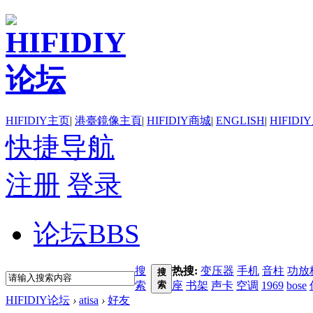
HIFIDIY主页
|
港臺鏡像主頁
|
HIFIDIY商城
|
ENGLISH
|
HIFIDI
快捷导航
注册
登录
论坛
BBS
搜
热搜:
变压器
手机
音柱
功放
搜
索
索
座
书架
声卡
空调
1969
bose
HIFIDIY论坛
›
atisa
›
好友