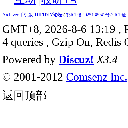
Archiver
|
手机版
|
HIFIDIY论坛
(
鄂ICP备2025138941号-3 ICP证
GMT+8, 2026-8-6 13:19
, 
4 queries , Gzip On, Redis 
Powered by
Discuz!
X3.4
© 2001-2012
Comsenz Inc.
返回顶部