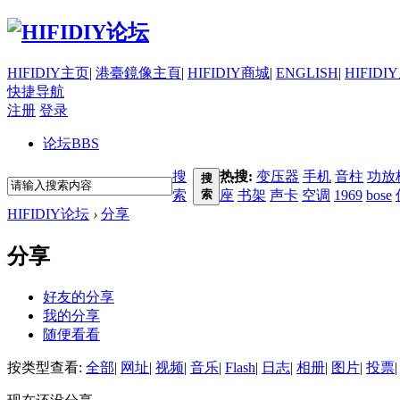
HIFIDIY主页
|
港臺鏡像主頁
|
HIFIDIY商城
|
ENGLISH
|
HIFIDI
快捷导航
注册
登录
论坛
BBS
搜
热搜:
变压器
手机
音柱
功放
搜
索
索
座
书架
声卡
空调
1969
bose
HIFIDIY论坛
›
分享
分享
好友的分享
我的分享
随便看看
按类型查看:
全部
|
网址
|
视频
|
音乐
|
Flash
|
日志
|
相册
|
图片
|
投票
|