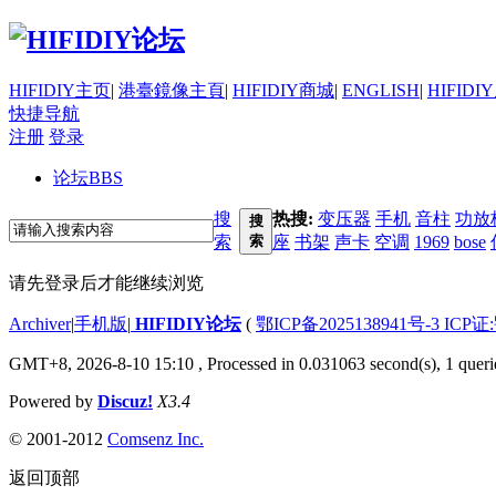
HIFIDIY主页
|
港臺鏡像主頁
|
HIFIDIY商城
|
ENGLISH
|
HIFIDI
快捷导航
注册
登录
论坛
BBS
搜
热搜:
变压器
手机
音柱
功放
搜
索
索
座
书架
声卡
空调
1969
bose
请先登录后才能继续浏览
Archiver
|
手机版
|
HIFIDIY论坛
(
鄂ICP备2025138941号-3 ICP证
GMT+8, 2026-8-10 15:10
, Processed in 0.031063 second(s), 1 quer
Powered by
Discuz!
X3.4
© 2001-2012
Comsenz Inc.
返回顶部