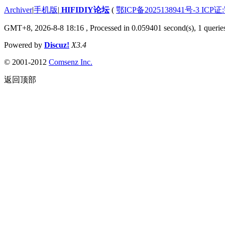
Archiver
|
手机版
|
HIFIDIY论坛
(
鄂ICP备2025138941号-3 ICP证
GMT+8, 2026-8-8 18:16
, Processed in 0.059401 second(s), 1 querie
Powered by
Discuz!
X3.4
© 2001-2012
Comsenz Inc.
返回顶部