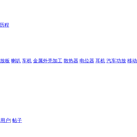
Y历程
放板
喇叭
车机
金属外壳加工
散热器
电位器
耳机
汽车功放
移动
用户
|
帖子