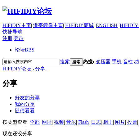
HIFIDIY主页
|
港臺鏡像主頁
|
HIFIDIY商城
|
ENGLISH
|
HIFIDI
快捷导航
注册
登录
论坛
BBS
搜索
热搜:
变压器
手机
音柱
功
搜索
HIFIDIY论坛
›
分享
分享
好友的分享
我的分享
随便看看
按类型查看:
全部
|
网址
|
视频
|
音乐
|
Flash
|
日志
|
相册
|
图片
|
投票
|
现在还没分享