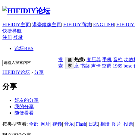
HIFIDIY主页
|
港臺鏡像主頁
|
HIFIDIY商城
|
ENGLISH
|
HIFIDI
快捷导航
注册
登录
论坛
BBS
搜
热搜:
变压器
手机
音柱
功放
搜
索
索
座
书架
声卡
空调
1969
bose
HIFIDIY论坛
›
分享
分享
好友的分享
我的分享
随便看看
按类型查看:
全部
|
网址
|
视频
|
音乐
|
Flash
|
日志
|
相册
|
图片
|
投票
|