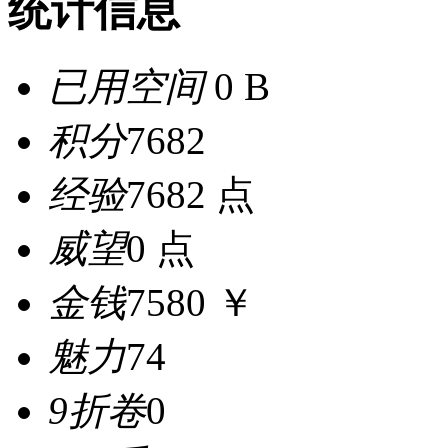
统计信息
已用空间
0 B
积分
7682
经验
7682 点
威望
0 点
金钱
7580 ￥
魅力
74
9折卷
0