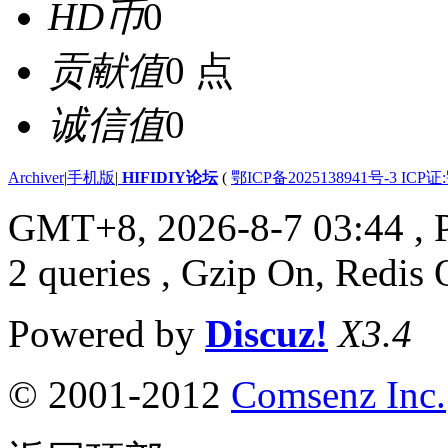
HD币
0
贡献值
0 点
诚信值
0
Archiver
|
手机版
|
HIFIDIY论坛
(
鄂ICP备2025138941号-3 ICP证
GMT+8, 2026-8-7 03:44
, 
2 queries , Gzip On, Redis 
Powered by
Discuz!
X3.4
© 2001-2012
Comsenz Inc.