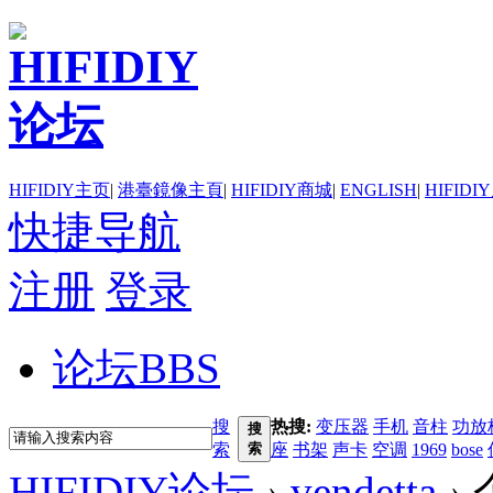
HIFIDIY主页
|
港臺鏡像主頁
|
HIFIDIY商城
|
ENGLISH
|
HIFIDI
快捷导航
注册
登录
论坛
BBS
搜
热搜:
变压器
手机
音柱
功放
搜
索
索
座
书架
声卡
空调
1969
bose
HIFIDIY论坛
›
vendetta
›