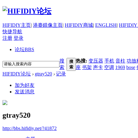
HIFIDIY主页
|
港臺鏡像主頁
|
HIFIDIY商城
|
ENGLISH
|
HIFIDI
快捷导航
注册
登录
论坛
BBS
搜
热搜:
变压器
手机
音柱
功放
搜
索
索
座
书架
声卡
空调
1969
bose
HIFIDIY论坛
›
gtray520
›
记录
加为好友
发送消息
gtray520
http://bbs.hifidiy.net/?41872