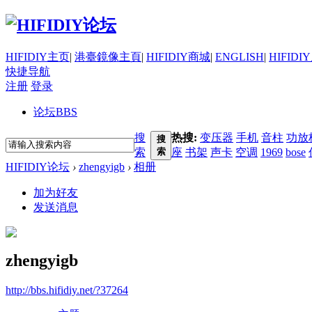
HIFIDIY主页
|
港臺鏡像主頁
|
HIFIDIY商城
|
ENGLISH
|
HIFIDI
快捷导航
注册
登录
论坛
BBS
搜
热搜:
变压器
手机
音柱
功放
搜
索
索
座
书架
声卡
空调
1969
bose
HIFIDIY论坛
›
zhengyigb
›
相册
加为好友
发送消息
zhengyigb
http://bbs.hifidiy.net/?37264