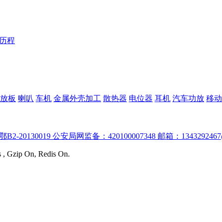
Y历程
放板
喇叭
车机
金属外壳加工
散热器
电位器
耳机
汽车功放
移动
:鄂B2-20130019 公安局网监备：420100007348 邮箱：1343292467
s , Gzip On, Redis On.