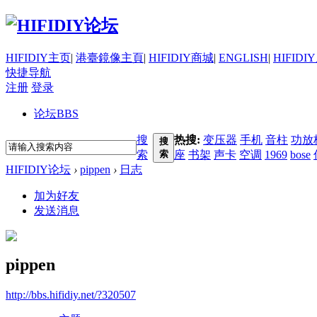
HIFIDIY主页
|
港臺鏡像主頁
|
HIFIDIY商城
|
ENGLISH
|
HIFIDI
快捷导航
注册
登录
论坛
BBS
搜
热搜:
变压器
手机
音柱
功放
搜
索
索
座
书架
声卡
空调
1969
bose
HIFIDIY论坛
›
pippen
›
日志
加为好友
发送消息
pippen
http://bbs.hifidiy.net/?320507