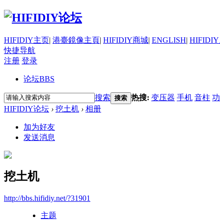
HIFIDIY主页
|
港臺鏡像主頁
|
HIFIDIY商城
|
ENGLISH
|
HIFIDI
快捷导航
注册
登录
论坛
BBS
搜索
热搜:
变压器
手机
音柱
功
搜索
HIFIDIY论坛
›
挖土机
›
相册
加为好友
发送消息
挖土机
http://bbs.hifidiy.net/?31901
主题