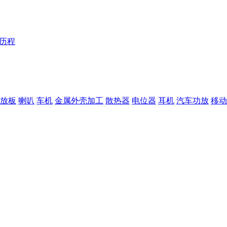
Y历程
放板
喇叭
车机
金属外壳加工
散热器
电位器
耳机
汽车功放
移动