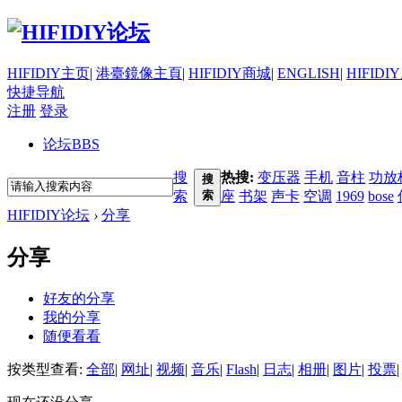
HIFIDIY主页
|
港臺鏡像主頁
|
HIFIDIY商城
|
ENGLISH
|
HIFIDI
快捷导航
注册
登录
论坛
BBS
搜
热搜:
变压器
手机
音柱
功放
搜
索
索
座
书架
声卡
空调
1969
bose
HIFIDIY论坛
›
分享
分享
好友的分享
我的分享
随便看看
按类型查看:
全部
|
网址
|
视频
|
音乐
|
Flash
|
日志
|
相册
|
图片
|
投票
|