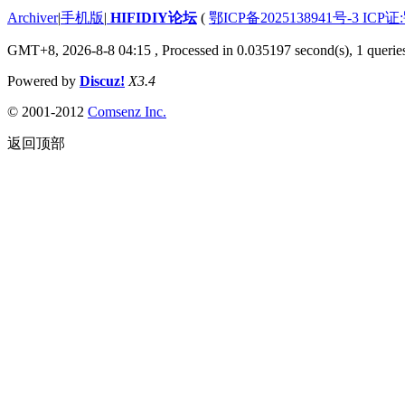
Archiver
|
手机版
|
HIFIDIY论坛
(
鄂ICP备2025138941号-3 ICP证
GMT+8, 2026-8-8 04:15
, Processed in 0.035197 second(s), 1 querie
Powered by
Discuz!
X3.4
© 2001-2012
Comsenz Inc.
返回顶部