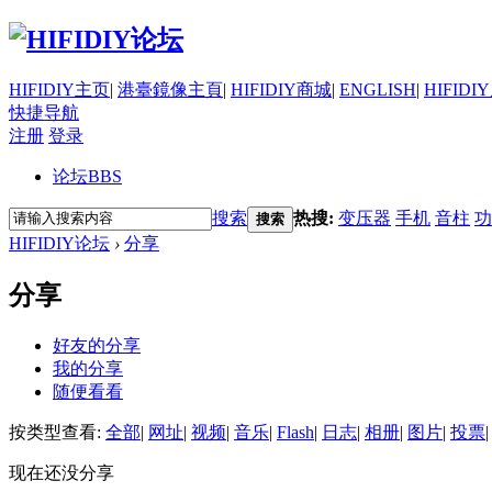
HIFIDIY主页
|
港臺鏡像主頁
|
HIFIDIY商城
|
ENGLISH
|
HIFIDI
快捷导航
注册
登录
论坛
BBS
搜索
热搜:
变压器
手机
音柱
功
搜索
HIFIDIY论坛
›
分享
分享
好友的分享
我的分享
随便看看
按类型查看:
全部
|
网址
|
视频
|
音乐
|
Flash
|
日志
|
相册
|
图片
|
投票
|
现在还没分享