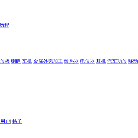
Y历程
放板
喇叭
车机
金属外壳加工
散热器
电位器
耳机
汽车功放
移动
用户
|
帖子