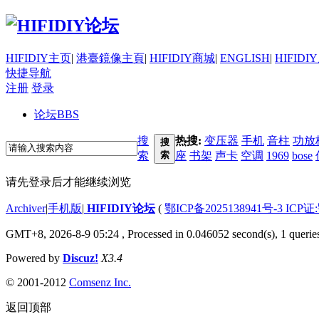
HIFIDIY主页
|
港臺鏡像主頁
|
HIFIDIY商城
|
ENGLISH
|
HIFIDI
快捷导航
注册
登录
论坛
BBS
搜
热搜:
变压器
手机
音柱
功放
搜
索
索
座
书架
声卡
空调
1969
bose
请先登录后才能继续浏览
Archiver
|
手机版
|
HIFIDIY论坛
(
鄂ICP备2025138941号-3 ICP证
GMT+8, 2026-8-9 05:24
, Processed in 0.046052 second(s), 1 querie
Powered by
Discuz!
X3.4
© 2001-2012
Comsenz Inc.
返回顶部