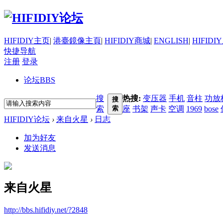
HIFIDIY主页
|
港臺鏡像主頁
|
HIFIDIY商城
|
ENGLISH
|
HIFIDI
快捷导航
注册
登录
论坛
BBS
搜
热搜:
变压器
手机
音柱
功放
搜
索
索
座
书架
声卡
空调
1969
bose
HIFIDIY论坛
›
来自火星
›
日志
加为好友
发送消息
来自火星
http://bbs.hifidiy.net/?2848