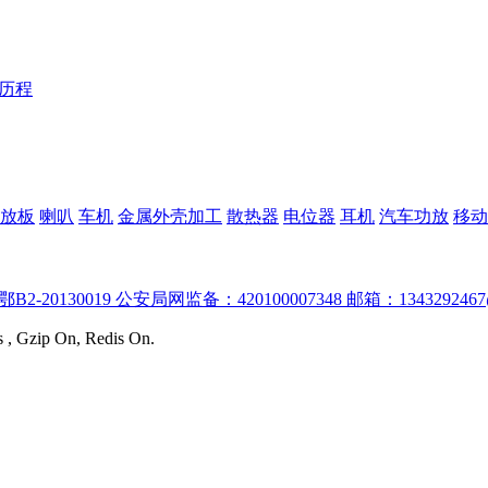
Y历程
放板
喇叭
车机
金属外壳加工
散热器
电位器
耳机
汽车功放
移动
:鄂B2-20130019 公安局网监备：420100007348 邮箱：1343292467
s , Gzip On, Redis On.