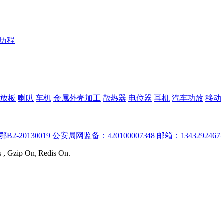
Y历程
放板
喇叭
车机
金属外壳加工
散热器
电位器
耳机
汽车功放
移动
:鄂B2-20130019 公安局网监备：420100007348 邮箱：1343292467
s , Gzip On, Redis On.