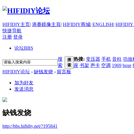
HIFIDIY主页
|
港臺鏡像主頁
|
HIFIDIY商城
|
ENGLISH
|
HIFIDI
快捷导航
注册
登录
论坛
BBS
搜
热搜:
变压器
手机
音柱
功放
搜
索
索
座
书架
声卡
空调
1969
bose
HIFIDIY论坛
›
缺钱发烧
›
留言板
加为好友
发送消息
缺钱发烧
http://bbs.hifidiy.net/?195841