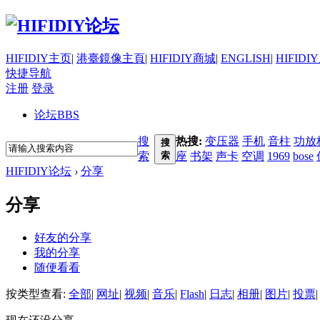
HIFIDIY主页
|
港臺鏡像主頁
|
HIFIDIY商城
|
ENGLISH
|
HIFIDI
快捷导航
注册
登录
论坛
BBS
搜
热搜:
变压器
手机
音柱
功放
搜
索
索
座
书架
声卡
空调
1969
bose
HIFIDIY论坛
›
分享
分享
好友的分享
我的分享
随便看看
按类型查看:
全部
|
网址
|
视频
|
音乐
|
Flash
|
日志
|
相册
|
图片
|
投票
|