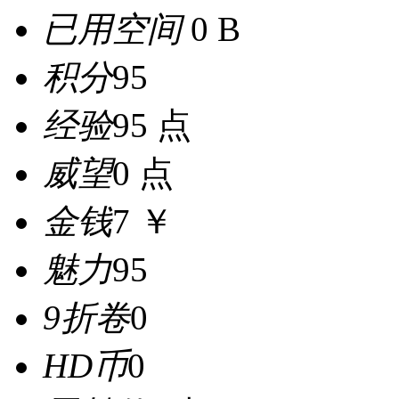
已用空间
0 B
积分
95
经验
95 点
威望
0 点
金钱
7 ￥
魅力
95
9折卷
0
HD币
0