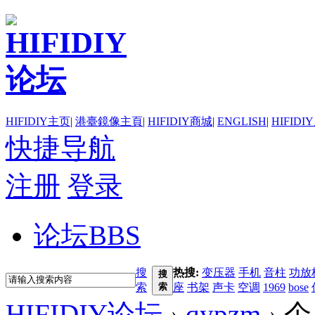
HIFIDIY主页
|
港臺鏡像主頁
|
HIFIDIY商城
|
ENGLISH
|
HIFIDI
快捷导航
注册
登录
论坛
BBS
搜
热搜:
变压器
手机
音柱
功放
搜
索
索
座
书架
声卡
空调
1969
bose
HIFIDIY论坛
›
qypzm
›
个